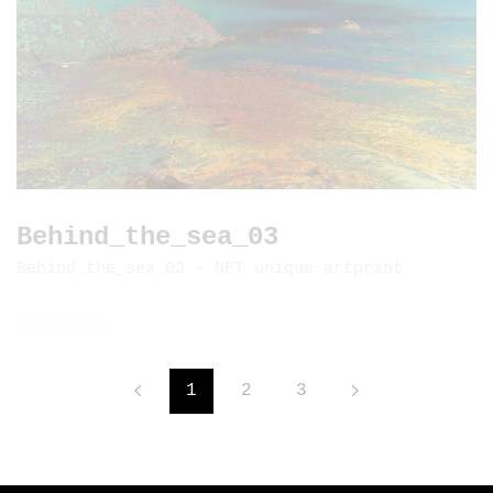
Behind_the_sea_03
Behind_the_sea_03 - NFT unique artprint
VOIR PLUS
1
2
3