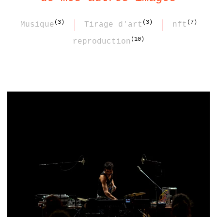
(3)
(3)
(7)
Musique
Tirage d'art
nft
(10)
reproduction