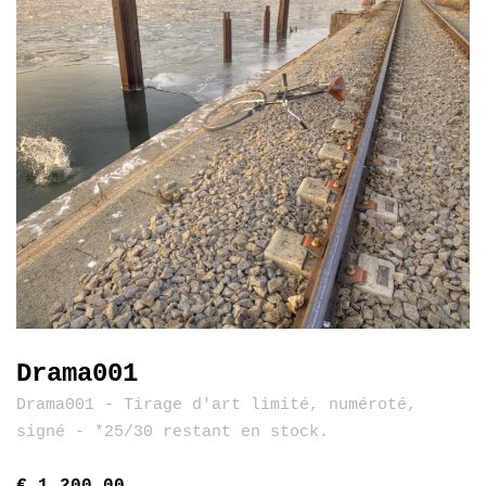
Drama001
Drama001 - Tirage d'art limité, numéroté,
signé - *25/30 restant en stock.
€ 1.200,00