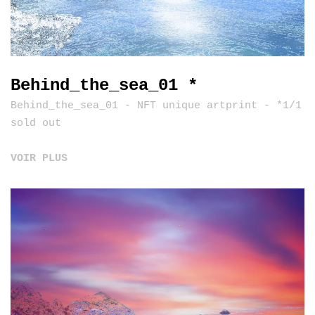
Behind_the_sea_01 *
Behind_the_sea_01 - NFT unique artprint - *1/1
sold out
VOIR PLUS